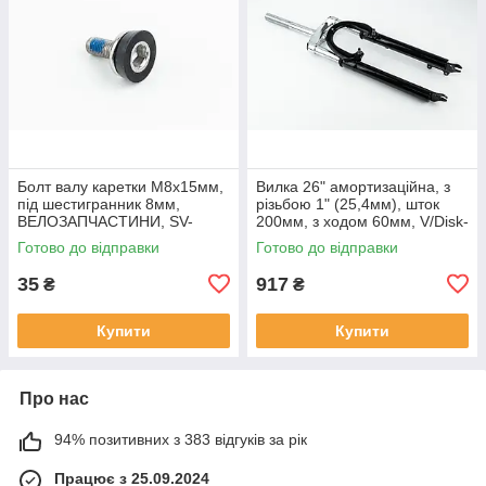
Болт валу каретки M8x15мм,
Вилка 26" амортизаційна, з
під шестигранник 8мм,
різьбою 1" (25,4мм), шток
ВЕЛОЗАПЧАСТИНИ, SV-
200мм, з ходом 60мм, V/Disk-
403875
brake, чорна,
Готово до відправки
Готово до відправки
ВЕЛОЗАПЧАСТИНИ, SV-
412211
35
917
₴
₴
Купити
Купити
Про нас
94% позитивних з 383 відгуків за рік
Працює з 25.09.2024