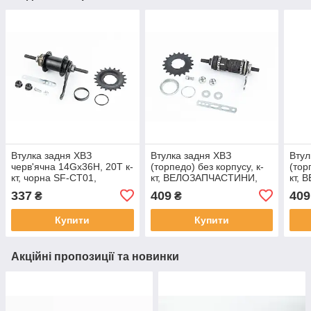
Втулка задня ХВЗ
Втулка задня ХВЗ
Втул
черв'ячна 14Gx36H, 20Т к-
(торпедо) без корпусу, к-
(тор
кт, чорна SF-CT01,
кт, ВЕЛОЗАПЧАСТИНИ,
кт,
ВЕЛОЗАПЧАСТИНИ, SV-
SV-411260
SV-
337
409
409
₴
₴
412400
Купити
Купити
Акційні пропозиції та новинки