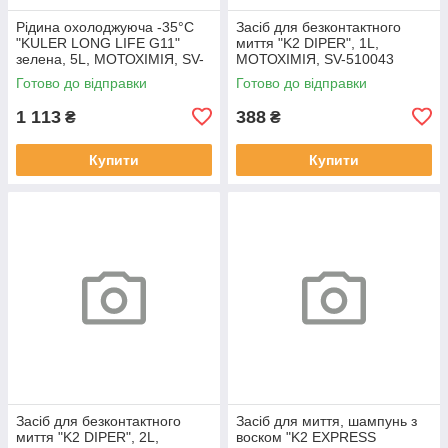
Рідина охолоджуюча -35°C
Засіб для безконтактного
"KULER LONG LIFE G11"
миття "K2 DIPER", 1L,
зелена, 5L, МОТОХІМІЯ, SV-
МОТОХІМІЯ, SV-510043
510042
Готово до відправки
Готово до відправки
1 113
388
₴
₴
Купити
Купити
Засіб для безконтактного
Засіб для миття, шампунь з
миття "K2 DIPER", 2L,
воском "K2 EXPRESS