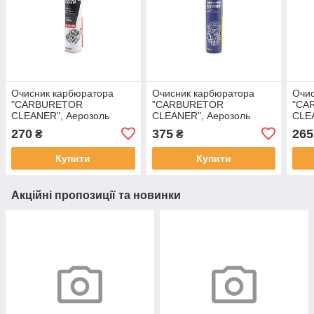
Очисник карбюратора
Очисник карбюратора
Очис
"CARBURETOR
"CARBURETOR
"CA
CLEANER", Аерозоль
CLEANER", Аерозоль
CLE
650ml, YT-211676
600ml, YT-211679
400m
270
375
265
₴
₴
304
Купити
Купити
Акційні пропозиції та новинки