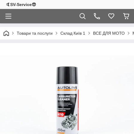
🤙SV-Service😎
Товари та послуги
Склад Київ 1
ВСЕ ДЛЯ МОТО