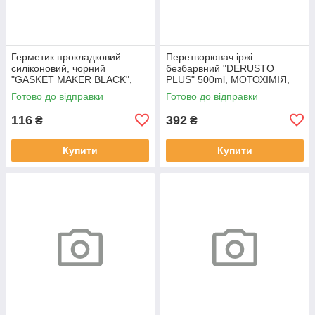
Герметик прокладковий
Перетворювач іржі
силіконовий, чорний
безбарвний "DERUSTO
"GASKET MAKER BLACK",
PLUS" 500ml, МОТОХІМІЯ,
32g, МОТОХІМІЯ, SV-510047
SV-510046
Готово до відправки
Готово до відправки
116
392
₴
₴
Купити
Купити