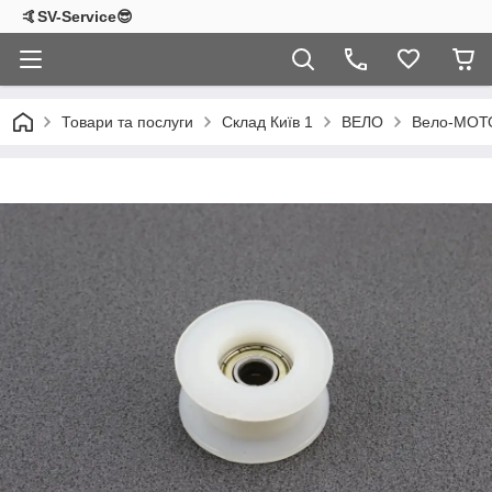
🤙SV-Service😎
Товари та послуги
Склад Київ 1
ВЕЛО
Вело-МОТ