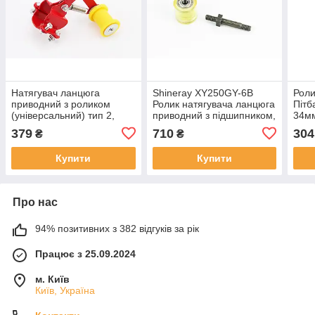
Натягувач ланцюга
Shineray XY250GY-6B
Роли
приводний з роликом
Ролик натягувача ланцюга
Пітб
(універсальний) тип 2,
приводний з підшипником,
34м
червоний, ЗЧ-МОТО, SV-
(силікон) D-30мм, ЗЧ-
379
710
304
₴
₴
337684
МОТО, SV-351724
Купити
Купити
Про нас
94% позитивних з 382 відгуків за рік
Працює з 25.09.2024
м. Київ
Київ, Україна