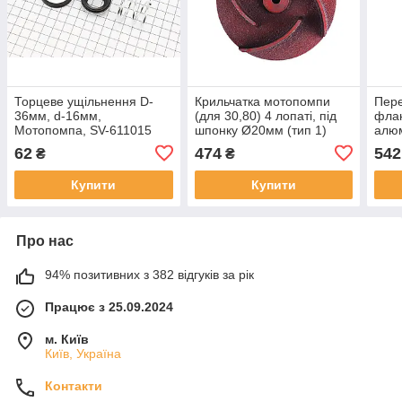
Торцеве ущільнення D-
Крильчатка мотопомпи
Пере
36мм, d-16мм,
(для 30,80) 4 лопаті, під
флан
Мотопомпа, SV-611015
шпонку Ø20мм (тип 1)
алюм
AMG, MC-D-321589
100м
62
474
542
₴
₴
611
Купити
Купити
Про нас
94% позитивних з 382 відгуків за рік
Працює з 25.09.2024
м. Київ
Київ, Україна
Контакти