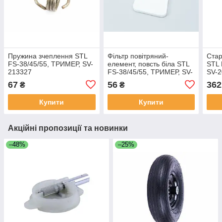
Пружина зчеплення STL
Фільтр повітряний-
Стар
FS-38/45/55, ТРИМЕР, SV-
елемент, повсть біла STL
STL 
213327
FS-38/45/55, ТРИМЕР, SV-
SV-
213938
67
56
362
₴
₴
Купити
Купити
Акційні пропозиції та новинки
–48%
–25%