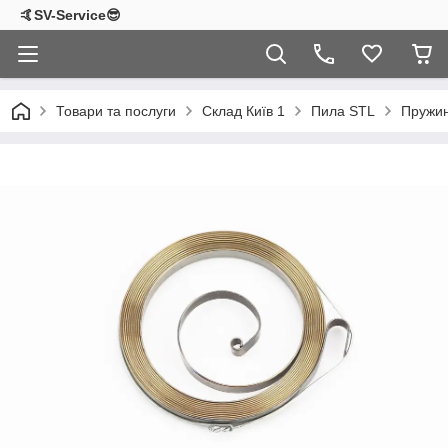
🤙SV-Service😎
Товари та послуги
Склад Київ 1
Пила STL
Пружин