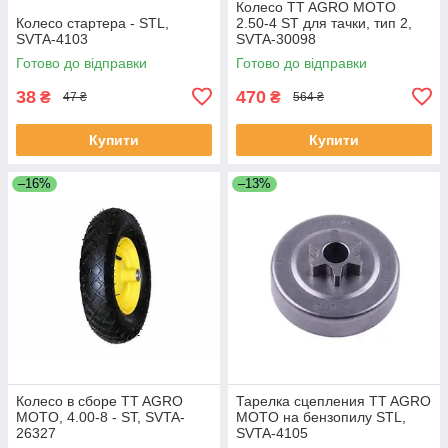
Колесо TT AGRO MOTO
Колесо стартера - STL,
2.50-4 ST для тачки, тип 2,
SVTA-4103
SVTA-30098
Готово до відправки
Готово до відправки
38
470
₴
₴
47 ₴
564 ₴
Купити
Купити
–16%
–13%
Колесо в сборе TT AGRO
Тарелка сцепления TT AGRO
MOTO, 4.00-8 - ST, SVTA-
MOTO на бензопилу STL,
26327
SVTA-4105