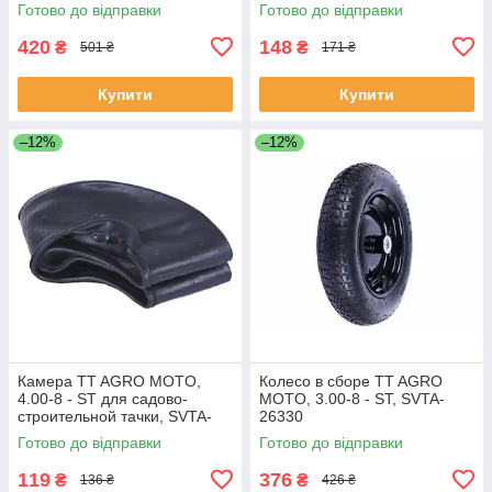
Готово до відправки
Готово до відправки
420
148
₴
₴
501 ₴
171 ₴
Купити
Купити
–12%
–12%
Камера TT AGRO MOTO,
Колесо в сборе TT AGRO
4.00-8 - ST для садово-
MOTO, 3.00-8 - ST, SVTA-
строительной тачки, SVTA-
26330
26329
Готово до відправки
Готово до відправки
119
376
₴
₴
136 ₴
426 ₴