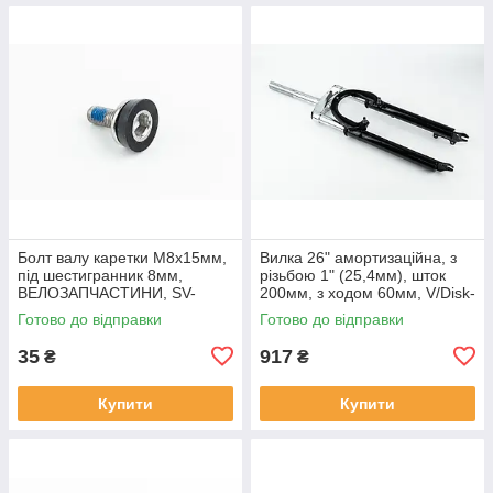
Болт валу каретки M8x15мм,
Вилка 26" амортизаційна, з
під шестигранник 8мм,
різьбою 1" (25,4мм), шток
ВЕЛОЗАПЧАСТИНИ, SV-
200мм, з ходом 60мм, V/Disk-
403875
brake, чорна,
Готово до відправки
Готово до відправки
ВЕЛОЗАПЧАСТИНИ, SV-
412211
35
917
₴
₴
Купити
Купити