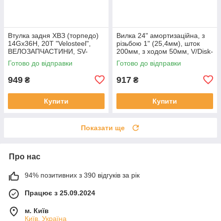
Втулка задня ХВЗ (торпедо)
Вилка 24" амортизаційна, з
14Gx36H, 20Т "Velosteel",
різьбою 1" (25,4мм), шток
ВЕЛОЗАПЧАСТИНИ, SV-
200мм, з ходом 50мм, V/Disk-
403921
brake, чорна,
Готово до відправки
Готово до відправки
ВЕЛОЗАПЧАСТИНИ, SV-
406138
949
917
₴
₴
Купити
Купити
Показати ще
Про нас
94% позитивних з 390 відгуків за рік
Працює з 25.09.2024
м. Київ
Київ, Україна