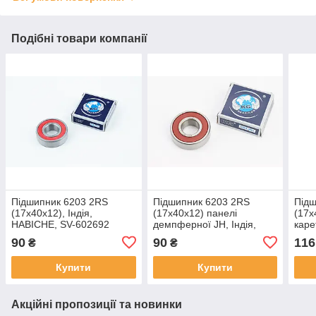
Подібні товари компанії
Підшипник 6203 2RS
Підшипник 6203 2RS
Підш
(17x40x12), Індія,
(17x40x12) панелі
(17х
НАВІСНЕ, SV-602692
демпферної JH, Індія,
каре
DELTA, SV-338264
ВЕЛ
90
90
116
₴
₴
411
Купити
Купити
Акційні пропозиції та новинки