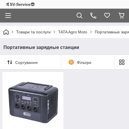
🤙SV-Service😎
Товари та послуги
TATA Agro Moto
Портативные зар
Портативные зарядные станции
Сортування
0
Фільтри