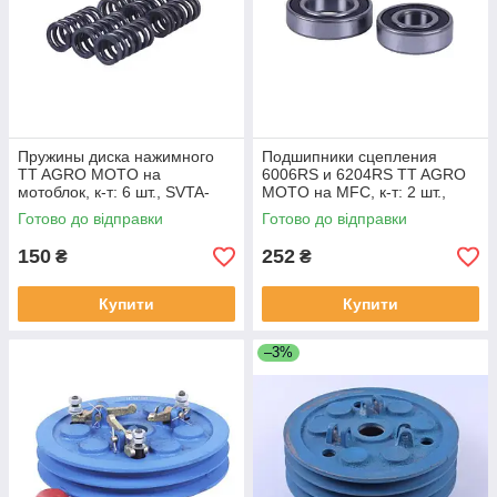
Пружины диска нажимного
Подшипники сцепления
TT AGRO MOTO на
6006RS и 6204RS TT AGRO
мотоблок, к-т: 6 шт., SVTA-
MOTO на MFC, к-т: 2 шт.,
43100
SVTA-3874
Готово до відправки
Готово до відправки
150
252
₴
₴
Купити
Купити
–3%