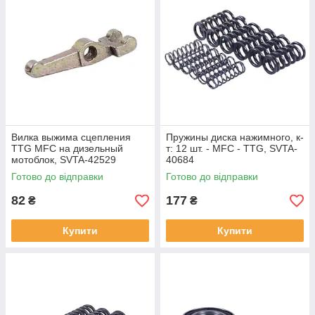
Вилка выжима сцепления
Пружины диска нажимного, к-
TTG MFC на дизельный
т: 12 шт. - MFC - TTG, SVTA-
мотоблок, SVTA-42529
40684
Готово до відправки
Готово до відправки
82
177
₴
₴
Купити
Купити