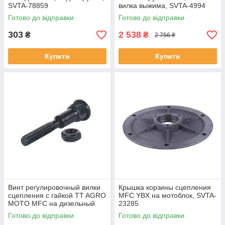
SVTA-78859
вилка выжима, SVTA-4994
Готово до відправки
Готово до відправки
303
2 538
₴
₴
2 756 ₴
Купити
Купити
Винт регулировочный вилки
Крышка корзины сцепления
сцепления с гайкой TT AGRO
MFC YBX на мотоблок, SVTA-
MOTO MFC на дизельный
23285
мотоблок, L - 6 5мм, резьба -
Готово до відправки
Готово до відправки
М8, SVTA-15601