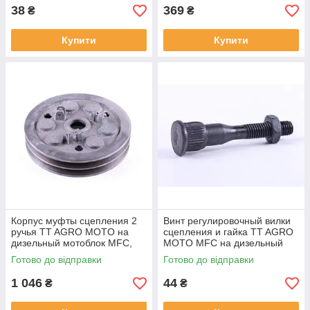
38
369
₴
₴
Купити
Купити
Корпус муфты сцепления 2
Винт регулировочный вилки
ручья TT AGRO MOTO на
сцепления и гайка TT AGRO
дизельный мотоблок MFC,
MOTO MFC на дизельный
SVTA-6016
мотоблок, L - 63 мм, резьба -
Готово до відправки
Готово до відправки
М8, SVTA-6013
1 046
44
₴
₴