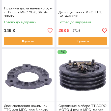
Пружины диска нажимного, к-
т: 12 шт. - MFC YBX, SVTA-
Диск сцепления MFC TTG,
30685
SVTA-40890
Готово до відправки
Готово до відправки
146
268
₴
₴
271 ₴
Купити
Купити
–8%
Диск сцепления нажимной
Сцепление в сборе TT AGRO
TTG для MFC, под 6 пружин,
MOTO 4 ручья MFC, малая