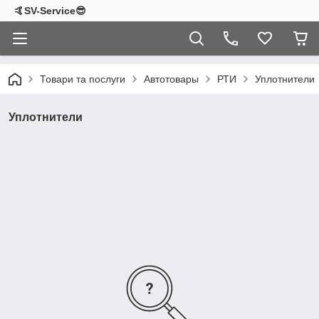
🤙SV-Service😎
Товари та послуги
Автотовары
РТИ
Уплотнители
Уплотнители