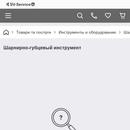
🤙SV-Service😎
Товари та послуги
Инструменты и оборудование
Ша
Шарнирно-губцевый инструмент