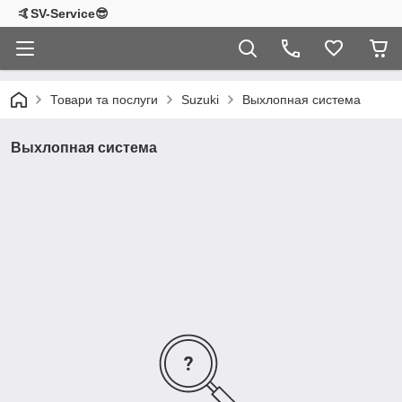
🤙SV-Service😎
Товари та послуги
Suzuki
Выхлопная система
Выхлопная система