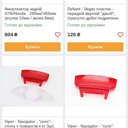
Амортизатор задній
Defiant - Vegas пластик -
GY6/Honda - 290мм*d55мм
передній верхній "дзьоб",
(втулка 10мм / вилка 8мм)
(присутні дрібні подряпини,
регул., веселка, YT-328256
РІЗНІ кольори уточнити), YT-
Готово до відправки
Готово до відправки
328326
804
126
₴
₴
Купити
Купити
Viper - Navigator - "скло"-
стопа + поворотів к-кт 3шт,
Viper - Navigator - "скло"-