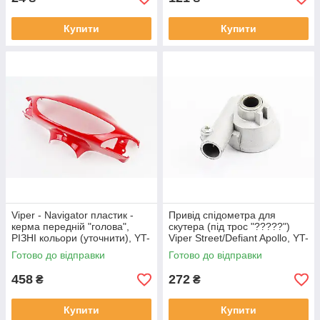
Купити
Купити
Viper - Navigator пластик -
Привід спідометра для
керма передній "голова",
скутера (під трос "?????")
РІЗНІ кольори (уточнити), YT-
Viper Street/Defiant Apollo, YT-
322014
328025
Готово до відправки
Готово до відправки
458
272
₴
₴
Купити
Купити