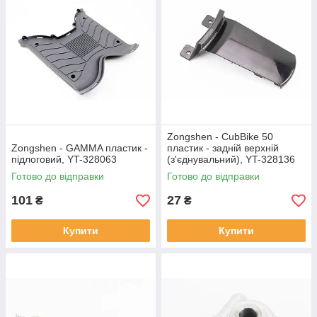
Zongshen - CubBike 50
Zongshen - GAMMA пластик -
пластик - задній верхній
підлоговий, YT-328063
(з'єднувальний), YT-328136
Готово до відправки
Готово до відправки
101
27
₴
₴
Купити
Купити