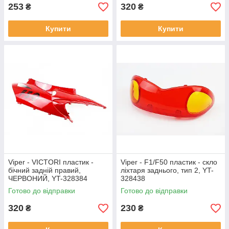
253
320
₴
₴
Купити
Купити
Viper - VICTORI пластик -
Viper - F1/F50 пластик - скло
бічний задній правий,
ліхтаря заднього, тип 2, YT-
ЧЕРВОНИЙ, YT-328384
328438
Готово до відправки
Готово до відправки
320
230
₴
₴