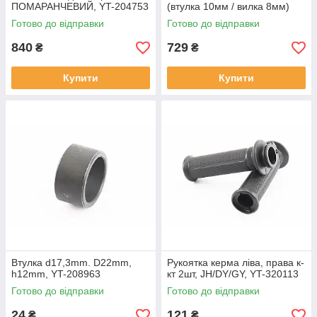
ПОМАРАНЧЕВИЙ, YT-204753
(втулка 10мм / вилка 8мм)
регул., червоний, від 3шт
Готово до відправки
Готово до відправки
-8%, YT-208169
840
729
₴
₴
Купити
Купити
Втулка d17,3mm. D22mm,
Рукоятка керма ліва, права к-
h12mm, YT-208963
кт 2шт, JH/DY/GY, YT-320113
Готово до відправки
Готово до відправки
24
121
₴
₴