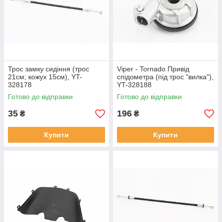
Трос замку сидіння (трос
Viper - Tornado Привід
21см; кожух 15см), YT-
спідометра (під трос "вилка"),
328178
YT-328188
Готово до відправки
Готово до відправки
35
196
₴
₴
Купити
Купити