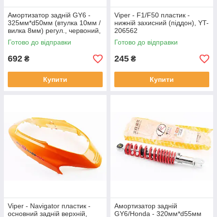
Амортизатор задній GY6 -
Viper - F1/F50 пластик -
325мм*d50мм (втулка 10мм /
нижній захисний (піддон), YT-
вилка 8мм) регул., червоний,
206562
від 3шт -8%, YT-204630
Готово до відправки
Готово до відправки
692
245
₴
₴
Купити
Купити
Viper - Navigator пластик -
Амортизатор задній
основний задній верхній,
GY6/Honda - 320мм*d55мм