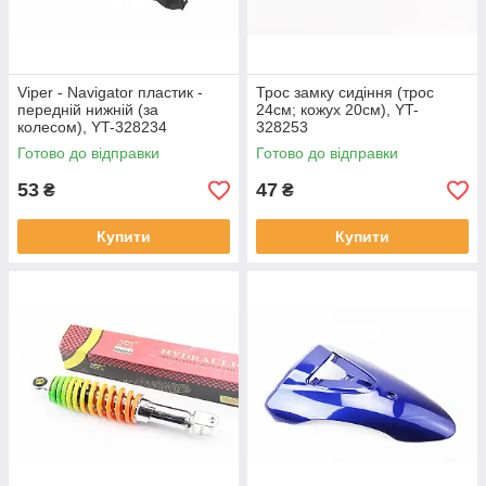
Viper - Navigator пластик -
Трос замку сидіння (трос
передній нижній (за
24см; кожух 20см), YT-
колесом), YT-328234
328253
Готово до відправки
Готово до відправки
53
47
₴
₴
Купити
Купити