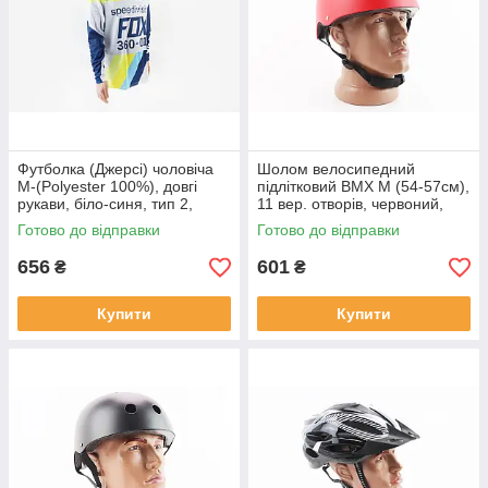
Футболка (Джерсі) чоловіча
Шолом велосипедний
M-(Polyester 100%), довгі
підлітковий BMX M (54-57см),
рукави, біло-синя, тип 2,
11 вер. отворів, червоний,
ВЕЛОЕКІПІРУВАННЯ, SV-
ВЕЛОЕКІПІРУВАННЯ, SV-
Готово до відправки
Готово до відправки
408235
408241
656
601
₴
₴
Купити
Купити