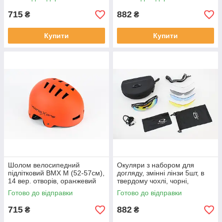
ВЕЛОЕКІПІРУВАННЯ, SV-
408012
408251
715
882
₴
₴
Купити
Купити
Шолом велосипедний
Окуляри з набором для
підлітковий BMX M (52-57см),
догляду, змінні лінзи 5шт, в
14 вер. отворів, оранжевий
твердому чохлі, чорні,
VENTTO XONE,
ВЕЛОЕКІПІРУВАННЯ, SV-
Готово до відправки
Готово до відправки
ВЕЛОЕКІПІРУВАННЯ, SV-
408013
408243
715
882
₴
₴