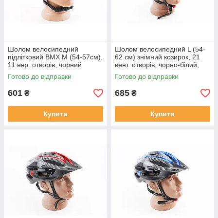
Шолом велосипедний
Шолом велосипедний L (54-
підлітковий BMX M (54-57см),
62 см) знімний козирок, 21
11 вер. отворів, чорний
вент. отворів, чорно-білий,
матовий),
ВЕЛОЕКІПІРУВАННЯ, SV-
Готово до відправки
Готово до відправки
ВЕЛОЕКІПІРУВАННЯ, SV-
408010
408239
601
685
₴
₴
Купити
Купити