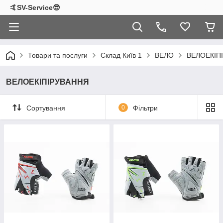
🤙SV-Service😎
Товари та послуги
Склад Київ 1
ВЕЛО
ВЕЛОЕКІП
ВЕЛОЕКІПІРУВАННЯ
Сортування
0
Фільтри