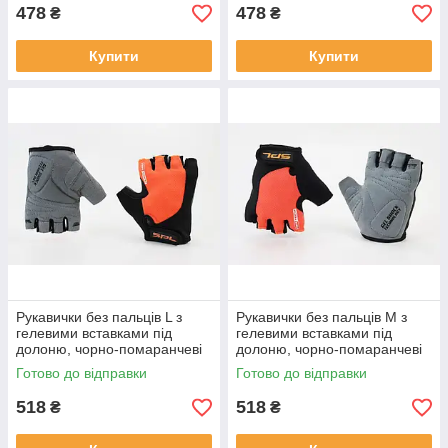
478
478
₴
₴
Купити
Купити
Рукавички без пальців L з
Рукавички без пальців M з
гелевими вставками під
гелевими вставками під
долоню, чорно-помаранчеві
долоню, чорно-помаранчеві
SBG-1457,
SBG-1457,
Готово до відправки
Готово до відправки
ВЕЛОЕКІПІРУВАННЯ, SV-
ВЕЛОЕКІПІРУВАННЯ, SV-
408174
408190
518
518
₴
₴