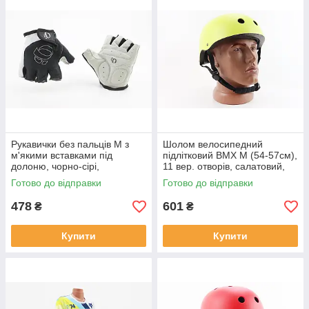
Рукавички без пальців M з
Шолом велосипедний
м'якими вставками під
підлітковий BMX M (54-57см),
долоню, чорно-сірі,
11 вер. отворів, салатовий,
ВЕЛОЕКІПІРУВАННЯ, SV-
ВЕЛОЕКІПІРУВАННЯ, SV-
Готово до відправки
Готово до відправки
408007
408242
478
601
₴
₴
Купити
Купити