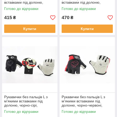
вставками під долоню,
вставками під долоню,
чорно-сіро-рожеві SKG-1553,
чорно-сіро-синій SKG-1553,
Готово до відправки
Готово до відправки
ВЕЛОЕКІПІРУВАННЯ, SV-
ВЕЛОЕКІПІРУВАННЯ, SV-
408114
408113
415
470
₴
₴
Купити
Купити
Рукавички без пальців L з
Рукавички без пальців L з
м'якими вставками під
м'якими вставками під
долоню, чорно-сірі,
долоню, чорно-червоні,
ВЕЛОЕКІПІРУВАННЯ, SV-
ВЕЛОЕКІПІРУВАННЯ, SV-
Готово до відправки
Готово до відправки
408002
408003