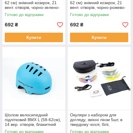
62 см) знімний козирок, 21
62 см) знімний козирок, 21
вент. отворів, чорно-зелено-
вент. отворів, чорно-рожево-
білий, ВЕЛОЕКІПІРУВАННЯ,
білий, ВЕЛОЕКІПІРУВАННЯ,
Готово до відправки
Готово до відправки
SV-408167
SV-408168
692
692
₴
₴
Купити
Купити
Шолом велосипедний
Окуляри з набором для
підлітковий BMX L (58-62см),
догляду, змінні лінзи 5шт, в
14 вер. отворів, блакитний
твердому чохлі, білі,
VENTTO XONE,
ВЕЛОЕКІПІРУВАННЯ, SV-
Готово до відправки
Готово до відправки