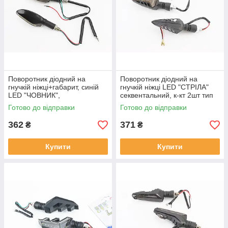
Поворотник діодний на
Поворотник діодний на
гнучкій ніжці+габарит, синій
гнучкій ніжці LED "СТРІЛА"
LED "ЧОВНИК",
секвентальний, к-кт 2шт тип
секвентальний, к-кт 2шт,
2, ФАРИ, ПОВОРОТИ, SV-
Готово до відправки
Готово до відправки
ФАРИ, ПОВОРОТИ, SV-
337631
337887
362
371
₴
₴
Купити
Купити