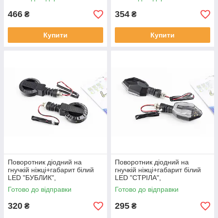
466
354
₴
₴
Купити
Купити
Поворотник діодний на
Поворотник діодний на
гнучкій ніжці+габарит білий
гнучкій ніжці+габарит білий
LED "БУБЛИК",
LED "СТРІЛА",
секвентальний, к-кт 2шт,
секвентальний, к-кт 2шт тип
Готово до відправки
Готово до відправки
ФАРИ, ПОВОРОТИ, SV-
3, ФАРИ, ПОВОРОТИ, SV-
354214
354217
320
295
₴
₴