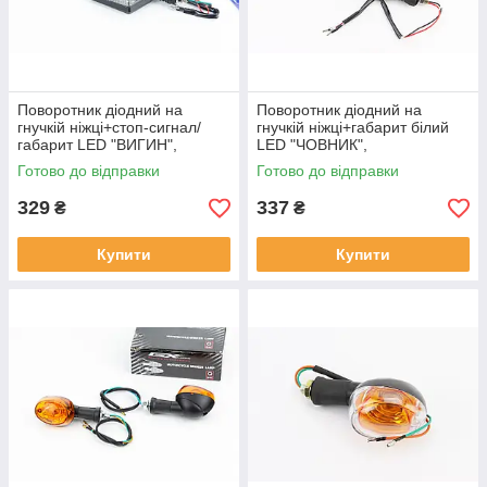
Поворотник діодний на
Поворотник діодний на
гнучкій ніжці+стоп-сигнал/
гнучкій ніжці+габарит білий
габарит LED "ВИГИН",
LED "ЧОВНИК",
секвентальний, к-кт 2шт тип
секвентальний, к-кт 2шт тип
Готово до відправки
Готово до відправки
2, ФАРИ, ПОВОРОТИ, SV-
2, ФАРИ, ПОВОРОТИ, SV-
354209
354216
329
337
₴
₴
Купити
Купити