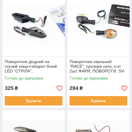
Поворотник діодний на
Поворотник овальний
гнучкій ніжці+габарит білий
"RACE", прозоре скло, к-кт
LED "СТРІЛА",
2шт, ФАРИ, ПОВОРОТИ, SV-
секвентальний, к-кт 2шт тип
366020
Готово до відправки
Готово до відправки
1, ФАРИ, ПОВОРОТИ, SV-
354206
325
284
₴
₴
Купити
Купити