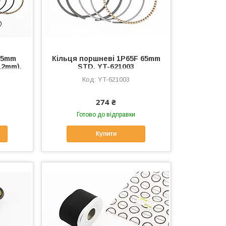
65mm
Кільця поршневі 1P65F 65mm
12mm),
STD, YT-621003
YT-621003
274 ₴
Готово до відправки
Купити