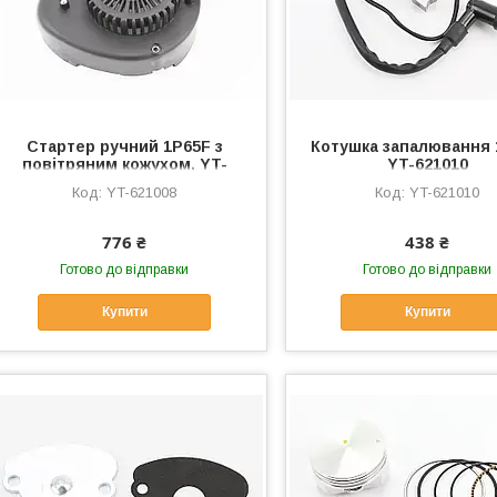
Стартер ручний 1P65F з
Котушка запалювання 
повітряним кожухом, YT-
YT-621010
621008
YT-621008
YT-621010
776 ₴
438 ₴
Готово до відправки
Готово до відправки
Купити
Купити