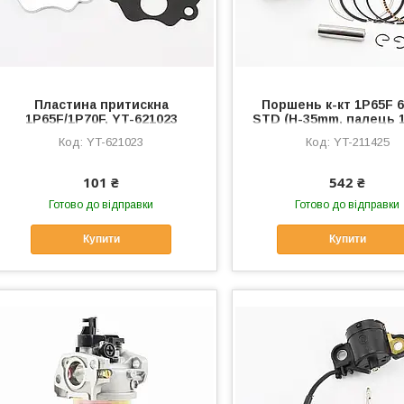
Пластина притискна
Поршень к-кт 1P65F 
1P65F/1P70F, YT-621023
STD (H-35mm, палець 
YT-211425
YT-621023
YT-211425
101 ₴
542 ₴
Готово до відправки
Готово до відправки
Купити
Купити