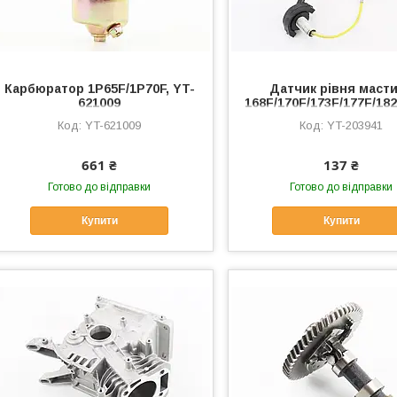
Карбюратор 1P65F/1P70F, YT-
Датчик рівня маст
621009
168F/170F/173F/177F/18
Тип 6, YT-203941
YT-621009
YT-203941
661 ₴
137 ₴
Готово до відправки
Готово до відправки
Купити
Купити