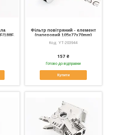
ила
Фільтр повітряний - елемент
2F/188F/190F
(паперовий 105х77х70mm)
168F/170F, YT-203944
YT-203944
157 ₴
Готово до відправки
Купити