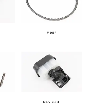
M168F
D177F/188F