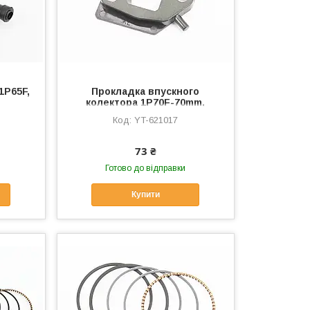
1P65F,
Прокладка впускного
колектора 1P70F-70mm,
(пластик), YT-621017
YT-621017
73 ₴
Готово до відправки
Купити