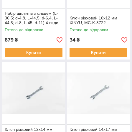
Набір шплінтів з кільцем (L-
36,5; d-4,8, L-44,5; d-6,4, L-
Ключ ріжковий 10х12 мм
44,5; d-8, L-45; d-11) 4 види,
XINYU, MC-K-3722
50шт OEM, MC-N-294552
Готово до відправки
Готово до відправки
879
34
₴
₴
Купити
Купити
Ключ ріжковий 12х14 мм
Ключ ріжковий 14х17 мм