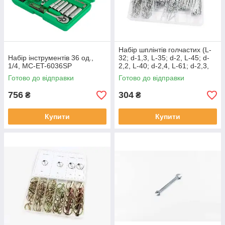
Набір шплінтів голчастих (L-
Набір інструментів 36 од.,
32; d-1,3, L-35; d-2, L-45; d-
1/4, MC-ET-6036SP
2,2, L-40; d-2,4, L-61; d-2,3,
L-73; d-3,2) 6 видів, MC-N-
Готово до відправки
Готово до відправки
294543
756
304
₴
₴
Купити
Купити